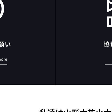
願い
協
ore