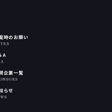
覧時のお願い
TES
＆A
＆A
賛企業一覧
ONSORS
知らせ
EWS