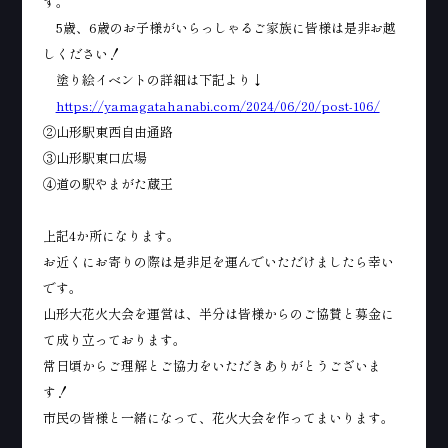
す。
5歳、6歳のお子様がいらっしゃるご家族に皆様は是非お越
しください！
塗り絵イベントの詳細は下記より↓
https://yamagatahanabi.com/2024/06/20/post-106/
②山形駅東西自由通路
③山形駅東口広場
④道の駅やまがた蔵王
上記4か所になります。
お近くにお寄りの際は是非足を運んでいただけましたら幸い
です。
山形大花火大会を運営は、半分は皆様からのご協賛と募金に
て成り立っております。
常日頃からご理解とご協力をいただきありがとうございま
す！
市民の皆様と一緒になって、花火大会を作ってまいります。