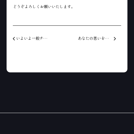
どうぞよろしくお願いいたします。
投稿ナビゲーション
いよいよ一般チケット販売開始！
あなたの思いを夏の夜空にとどけてみませんか!メッセージ花火を大募集！！