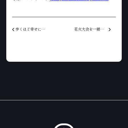
投稿ナビゲーション
歩くほど幸せになるまち
花火大会を一緒につくって頂くサポーターを大募集