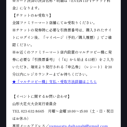
※カード決済の決済名称・明細は「EVENTIFYチケット料
金」になります。
【チケットのお受取り】
全国ファミリーマート店舗にてお受取りください。
※チケットの発券時に必要な引換票番号は、購入されたサイ
トにログイン後、「マイページ（予約／購入履歴）」でご確
認ください。
※お近くのファミリーマート店内設置のマルチコピー機に発
券に必要な「引換票番号」（「4」から始まる13桁）をご入力
いただき、端末より発行される「申込券」（レシート）を30
分以内にレジカウンターまでお持ちください。
★「マルチコピー機」支払・受取方法詳細はこちら
【イベントに関するお問い合わせ】
山形大花火大会実行委員会
TEL 023-632-8665 月曜～金曜 10:00～15:00（土・日・祝日
はお休み）
専用メールアドレス／
yamagata.daihanabi@gmail.com